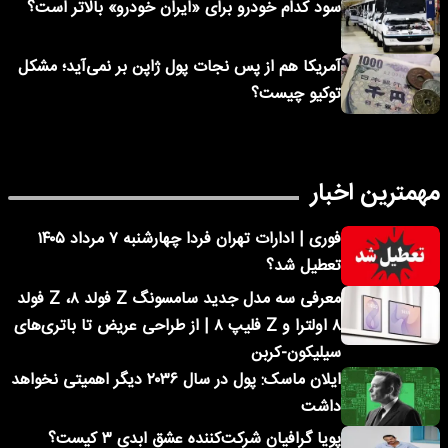
سود کدام خودرو برای «ایران خودرو» بالاتر است؟
آمریکا هم از پس نجات پول ژاپن بر نمی‌آید؛ مشکل
توکیو چیست؟
مهمترین اخبار
فوری | ادارات تهران فردا چهارشنبه ۷ مرداد ۱۴۰۵
تعطیل شد؟
معرفی سه مدل جدید سامسونگ Z فولد ۸، Z فولد
۸ اولترا و Z فلیپ ۸ | از طراحی عریض تا باتری‌های
سیلیکون-کربن
ایلان ماسک: پول در سال ۲۰۳۶ دیگر اهمیتی نخواهد
داشت
پویا گرافیان شرکت‌کننده عشق ابدی ۳ کیست؟