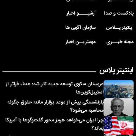
پادکست و صدا
آرشیـــــو اخبار
اینتیتر پــلاس
سازمان آگهی ها
مجله خبـــری
مهمتریــن اخبار
اینتیتر پلاس
عربستان سکوی توسعه جدید تتر شد؛ هدف فراتر از
استیبل‌کوین‌ها
بازنشستگی پیش از موعد برقرار ماند؛ حقوق چگونه
محاسبه می‌شود؟
چرا ایران می‌خواهد هرمز محور گفت‌وگوها با آمریکا
بماند؟