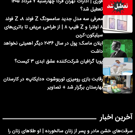
فوری | ادارات تهران فردا چهارشنبه ۷ مرداد ۱۴۰۵
تعطیل شد؟
معرفی سه مدل جدید سامسونگ Z فولد ۸، Z فولد
۸ اولترا و Z فلیپ ۸ | از طراحی عریض تا باتری‌های
سیلیکون-کربن
ایلان ماسک: پول در سال ۲۰۳۶ دیگر اهمیتی نخواهد
داشت
پویا گرافیان شرکت‌کننده عشق ابدی ۳ کیست؟
رقابت بازی رومیزی توربوشوت «دایکاپ» در کارستان
بهارستان برگزار شد + تصاویر
آخرین اخبار
سرقت‌های خشن مادر و پسر از زنان سالخورده | او طلاهای زنان را