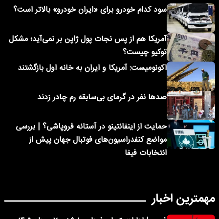
سود کدام خودرو برای «ایران خودرو» بالاتر است؟
آمریکا هم از پس نجات پول ژاپن بر نمی‌آید؛ مشکل
توکیو چیست؟
اکونومیست: آمریکا و ایران به خانه اول بازگشتند
صدها نفر در گرمای بی‌سابقه رم چادر زدند
حمایت از اینفانتینو در آستانه فروپاشی؟ | بررسی
مواضع کنفدراسیون‌های فوتبال جهان پیش از
انتخابات فیفا
مهمترین اخبار