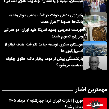
عربستان، ترکیه و پاکستان؛ تولد یک ناتوی اسلامی؟
رکوردزنی بدهی دولت در ۱۴۰۴؛ بدهی دولتی‌ها به
بانک‌ها حدودا ۳ هزار همت
فهرست تحریمی جدید آمریکا علیه ایران؛ دو صرافی
رمزارزی تحریم شدند
عربستان سکوی توسعه جدید تتر شد؛ هدف فراتر از
استیبل‌کوین‌ها
بازنشستگی پیش از موعد برقرار ماند؛ حقوق چگونه
محاسبه می‌شود؟
مهمترین اخبار
فوری | ادارات تهران فردا چهارشنبه ۷ مرداد ۱۴۰۵
تعطیل شد؟