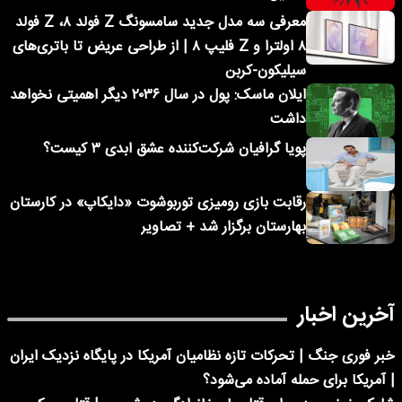
معرفی سه مدل جدید سامسونگ Z فولد ۸، Z فولد
۸ اولترا و Z فلیپ ۸ | از طراحی عریض تا باتری‌های
سیلیکون-کربن
ایلان ماسک: پول در سال ۲۰۳۶ دیگر اهمیتی نخواهد
داشت
پویا گرافیان شرکت‌کننده عشق ابدی ۳ کیست؟
رقابت بازی رومیزی توربوشوت «دایکاپ» در کارستان
بهارستان برگزار شد + تصاویر
آخرین اخبار
خبر فوری جنگ | تحرکات تازه نظامیان آمریکا در پایگاه نزدیک ایران
| آمریکا برای حمله آماده می‌شود؟