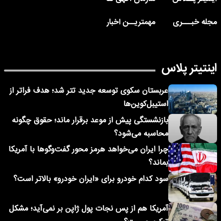
مجله خبـــری
مهمتریــن اخبار
اینتیتر پلاس
عربستان سکوی توسعه جدید تتر شد؛ هدف فراتر از
استیبل‌کوین‌ها
بازنشستگی پیش از موعد برقرار ماند؛ حقوق چگونه
محاسبه می‌شود؟
چرا ایران می‌خواهد هرمز محور گفت‌وگوها با آمریکا
بماند؟
سود کدام خودرو برای «ایران خودرو» بالاتر است؟
آمریکا هم از پس نجات پول ژاپن بر نمی‌آید؛ مشکل