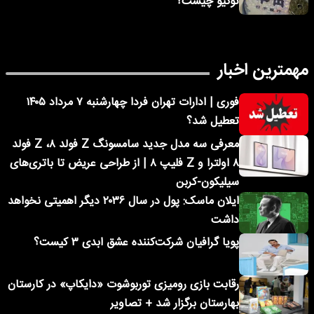
توکیو چیست؟
مهمترین اخبار
فوری | ادارات تهران فردا چهارشنبه ۷ مرداد ۱۴۰۵
تعطیل شد؟
معرفی سه مدل جدید سامسونگ Z فولد ۸، Z فولد
۸ اولترا و Z فلیپ ۸ | از طراحی عریض تا باتری‌های
سیلیکون-کربن
ایلان ماسک: پول در سال ۲۰۳۶ دیگر اهمیتی نخواهد
داشت
پویا گرافیان شرکت‌کننده عشق ابدی ۳ کیست؟
رقابت بازی رومیزی توربوشوت «دایکاپ» در کارستان
بهارستان برگزار شد + تصاویر