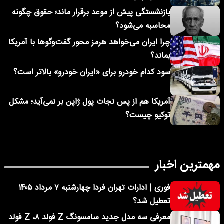
بازنشستگی پیش از موعد برقرار ماند؛ حقوق چگونه
محاسبه می‌شود؟
چرا ایران می‌خواهد هرمز محور گفت‌وگوها با آمریکا
بماند؟
سود کدام خودرو برای «ایران خودرو» بالاتر است؟
آمریکا هم از پس نجات پول ژاپن بر نمی‌آید؛ مشکل
توکیو چیست؟
مهمترین اخبار
فوری | ادارات تهران فردا چهارشنبه ۷ مرداد ۱۴۰۵
تعطیل شد؟
معرفی سه مدل جدید سامسونگ Z فولد ۸، Z فولد