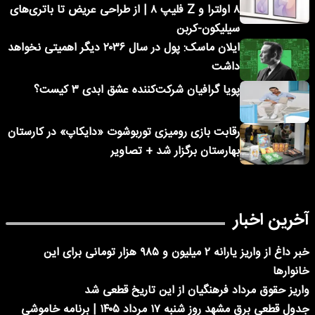
۸ اولترا و Z فلیپ ۸ | از طراحی عریض تا باتری‌های
سیلیکون-کربن
ایلان ماسک: پول در سال ۲۰۳۶ دیگر اهمیتی نخواهد
داشت
پویا گرافیان شرکت‌کننده عشق ابدی ۳ کیست؟
رقابت بازی رومیزی توربوشوت «دایکاپ» در کارستان
بهارستان برگزار شد + تصاویر
آخرین اخبار
خبر داغ از واریز یارانه ۲ میلیون و ۹۸۵ هزار تومانی برای این
خانوارها
واریز حقوق مرداد فرهنگیان از این تاریخ قطعی شد
جدول قطعی برق مشهد روز شنبه ۱۷ مرداد ۱۴۰۵ | برنامه خاموشی