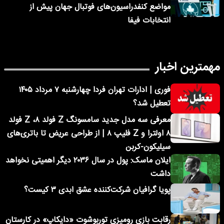
مواضع کنفدراسیون‌های فوتبال جهان پیش از
انتخابات فیفا
مهمترین اخبار
فوری | ادارات تهران فردا چهارشنبه ۷ مرداد ۱۴۰۵
تعطیل شد؟
معرفی سه مدل جدید سامسونگ Z فولد ۸، Z فولد
۸ اولترا و Z فلیپ ۸ | از طراحی عریض تا باتری‌های
سیلیکون-کربن
ایلان ماسک: پول در سال ۲۰۳۶ دیگر اهمیتی نخواهد
داشت
پویا گرافیان شرکت‌کننده عشق ابدی ۳ کیست؟
رقابت بازی رومیزی توربوشوت «دایکاپ» در کارستان