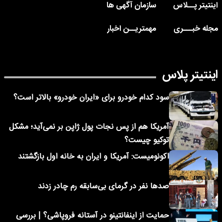
اینتیتر پــلاس
سازمان آگهی ها
مجله خبـــری
مهمتریــن اخبار
اینتیتر پلاس
سود کدام خودرو برای «ایران خودرو» بالاتر است؟
آمریکا هم از پس نجات پول ژاپن بر نمی‌آید؛ مشکل
توکیو چیست؟
اکونومیست: آمریکا و ایران به خانه اول بازگشتند
صدها نفر در گرمای بی‌سابقه رم چادر زدند
حمایت از اینفانتینو در آستانه فروپاشی؟ | بررسی