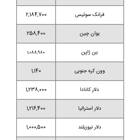
فرانک سوئیس
2,184,700
یوان چین
258,400
ین ژاپن
1,088,980
وون کره جنوبی
1,140
دلار کانادا
1,238,000
دلار استرالیا
1,216,400
دلار نیوزیلند
1,000,500