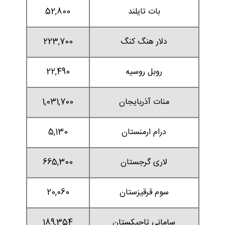
بات تایلند
52,800
دلار هنگ کنگ
223,700
روبل روسیه
22,490
منات آذربایجان
1,031,700
درام ارمنستان
5,130
لاری گرجستان
665,300
سوم قرقیزستان
20,060
سامانی تاجیکستان
189,354