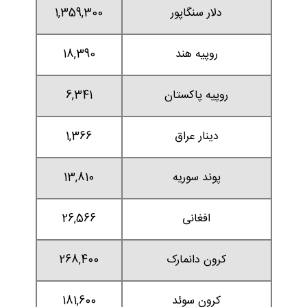
دلار سنگاپور
1,359,300
روپیه هند
18,390
روپیه پاکستان
6,341
دینار عراق
1,366
پوند سوریه
13,810
افغانی
26,566
کرون دانمارک
268,400
کرون سوئد
181,600