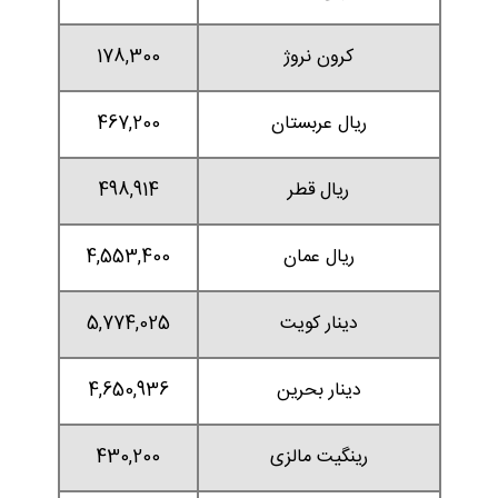
کرون نروژ
178,300
ریال عربستان
467,200
ریال قطر
498,914
ریال عمان
4,553,400
دینار کویت
5,774,025
دینار بحرین
4,650,936
رینگیت مالزی
430,200