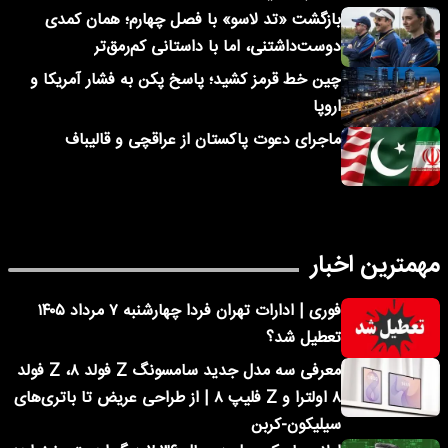
بازگشت «تد لاسو» با فصل چهارم؛ همان کمدی
دوست‌داشتنی، اما با داستانی کم‌رمق‌تر
چین خط قرمز کشید؛ پاسخ پکن به فشار آمریکا و
اروپا
ماجرای دعوت پاکستان از عراقچی و قالیباف
مهمترین اخبار
فوری | ادارات تهران فردا چهارشنبه ۷ مرداد ۱۴۰۵
تعطیل شد؟
معرفی سه مدل جدید سامسونگ Z فولد ۸، Z فولد
۸ اولترا و Z فلیپ ۸ | از طراحی عریض تا باتری‌های
سیلیکون-کربن