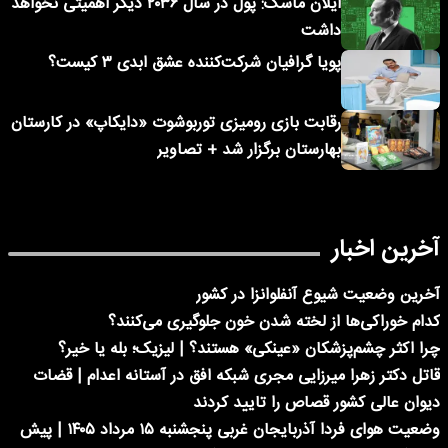
ایلان ماسک: پول در سال ۲۰۳۶ دیگر اهمیتی نخواهد
داشت
پویا گرافیان شرکت‌کننده عشق ابدی ۳ کیست؟
رقابت بازی رومیزی توربوشوت «دایکاپ» در کارستان
بهارستان برگزار شد + تصاویر
آخرین اخبار
آخرین وضعیت شیوع آنفلوانزا در کشور
کدام خوراکی‌ها از لخته شدن خون جلوگیری می‌کنند؟
چرا اکثر چشم‌پزشکان «عینکی» هستند؟ | لیزیک؛ بله یا خیر؟
قاتل دکتر زهرا میرزایی مجری شبکه افق در آستانه اعدام | قضات
دیوان عالی کشور قصاص را تایید کردند
وضعیت هوای فردا آذربایجان غربی پنجشنبه ۱۵ مرداد ۱۴۰۵ | پیش