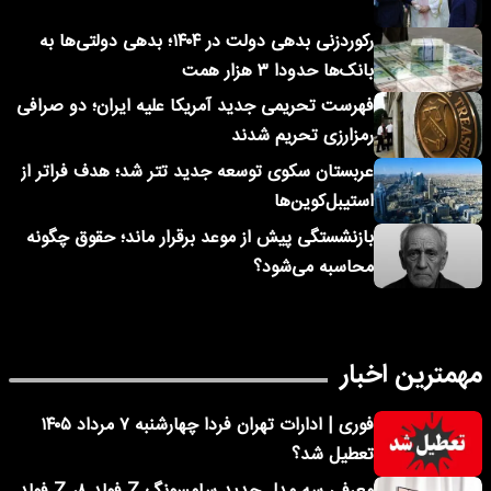
رکوردزنی بدهی دولت در ۱۴۰۴؛ بدهی دولتی‌ها به
بانک‌ها حدودا ۳ هزار همت
فهرست تحریمی جدید آمریکا علیه ایران؛ دو صرافی
رمزارزی تحریم شدند
عربستان سکوی توسعه جدید تتر شد؛ هدف فراتر از
استیبل‌کوین‌ها
بازنشستگی پیش از موعد برقرار ماند؛ حقوق چگونه
محاسبه می‌شود؟
مهمترین اخبار
فوری | ادارات تهران فردا چهارشنبه ۷ مرداد ۱۴۰۵
تعطیل شد؟