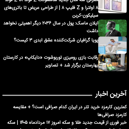
معرفی سه مدل جدید سامسونگ Z فولد ۸، Z فولد
۸ اولترا و Z فلیپ ۸ | از طراحی عریض تا باتری‌های
سیلیکون-کربن
ایلان ماسک: پول در سال ۲۰۳۶ دیگر اهمیتی نخواهد
داشت
پویا گرافیان شرکت‌کننده عشق ابدی ۳ کیست؟
رقابت بازی رومیزی توربوشوت «دایکاپ» در کارستان
بهارستان برگزار شد + تصاویر
آخرین اخبار
کمترین کارمزد خرید تتر در ایران کدام صرافی است؟ + مقایسه
کارمزد صرافی‌ها
خبر فوری از قیمت جدید طلا و سکه امروز ۱۷ مردادماه ۱۴۰۵ | سکه