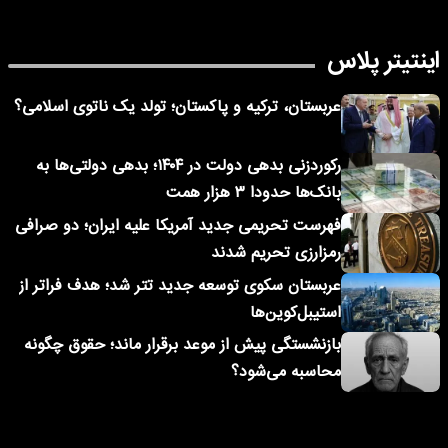
اینتیتر پلاس
عربستان، ترکیه و پاکستان؛ تولد یک ناتوی اسلامی؟
رکوردزنی بدهی دولت در ۱۴۰۴؛ بدهی دولتی‌ها به
بانک‌ها حدودا ۳ هزار همت
فهرست تحریمی جدید آمریکا علیه ایران؛ دو صرافی
رمزارزی تحریم شدند
عربستان سکوی توسعه جدید تتر شد؛ هدف فراتر از
استیبل‌کوین‌ها
بازنشستگی پیش از موعد برقرار ماند؛ حقوق چگونه
محاسبه می‌شود؟