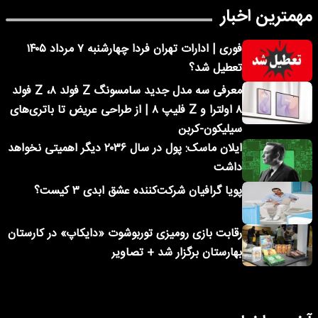
مهمترین اخبار
فوری | ادارات تهران فردا چهارشنبه ۷ مرداد ۱۴۰۵
تعطیل شد؟
معرفی سه مدل جدید سامسونگ Z فولد ۸، Z فولد
۸ اولترا و Z فلیپ ۸ | از طراحی عریض تا باتری‌های
سیلیکون-کربن
ایلان ماسک: پول در سال ۲۰۳۶ دیگر اهمیتی نخواهد
داشت
پویا گرافیان شرکت‌کننده عشق ابدی ۳ کیست؟
رقابت بازی رومیزی توربوشوت «دایکاپ» در کارستان
بهارستان برگزار شد + تصاویر