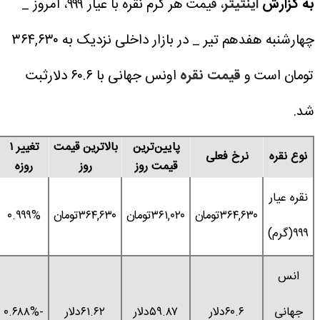
اینتیتر
، قیمت هر گرم نقره با عیار ۹۹۹، امروز _
چهارشنبه هفدهم تیر _ در بازار داخلی نزدیک به ۳۶۴,۶۳۰
ت و
قیمت نقره
اونس جهانی با ۶۰.۶ دلارثبت
پایین‌ترین
بالاترین قیمت
تغییر ۱
تغییر ۱
نرخ فعلی
قیمت روز
روز
روزه
ماهه
۳۶۴,۶۳۰تومان
۳۶۱,۰۲۰تومان
۳۶۴,۶۳۰تومان
۰.۹۹۹%
-۱۳.۶۲۷%
۶۰.۶دلار
۵۹.۸۷دلار
۶۱.۶۲دلار
-۰.۶۸۸%
-۱۰.۵۲۷