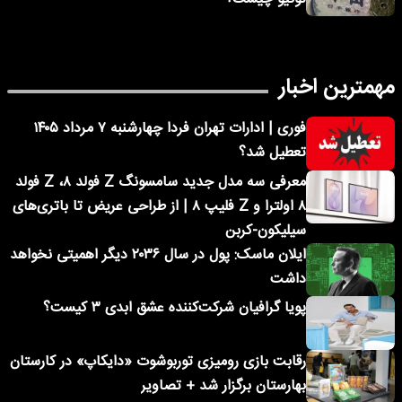
اخبار
فوری | ادارات تهران فردا چهارشنبه ۷ مرداد ۱۴۰۵
تعطیل شد؟
معرفی سه مدل جدید سامسونگ Z فولد ۸، Z فولد
۸ اولترا و Z فلیپ ۸ | از طراحی عریض تا باتری‌های
سیلیکون-کربن
ایلان ماسک: پول در سال ۲۰۳۶ دیگر اهمیتی نخواهد
داشت
پویا گرافیان شرکت‌کننده عشق ابدی ۳ کیست؟
رقابت بازی رومیزی توربوشوت «دایکاپ» در کارستان
بهارستان برگزار شد + تصاویر