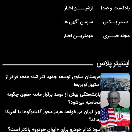
پادکست و صدا
آرشیـــــو اخبار
اینتیتر پــلاس
سازمان آگهی ها
مجله خبـــری
مهمتریــن اخبار
اینتیتر پلاس
عربستان سکوی توسعه جدید تتر شد؛ هدف فراتر از
استیبل‌کوین‌ها
بازنشستگی پیش از موعد برقرار ماند؛ حقوق چگونه
محاسبه می‌شود؟
چرا ایران می‌خواهد هرمز محور گفت‌وگوها با آمریکا
بماند؟
سود کدام خودرو برای «ایران خودرو» بالاتر است؟