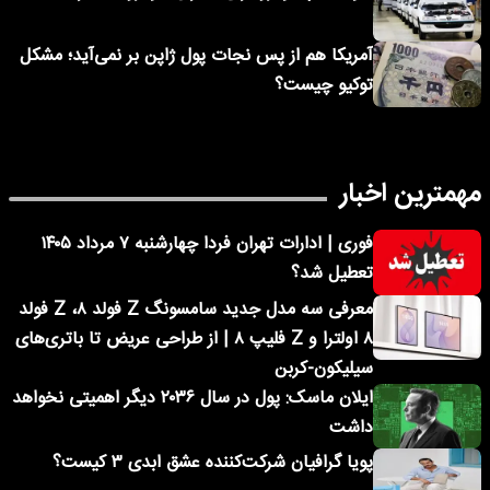
آمریکا هم از پس نجات پول ژاپن بر نمی‌آید؛ مشکل
توکیو چیست؟
مهمترین اخبار
فوری | ادارات تهران فردا چهارشنبه ۷ مرداد ۱۴۰۵
تعطیل شد؟
معرفی سه مدل جدید سامسونگ Z فولد ۸، Z فولد
۸ اولترا و Z فلیپ ۸ | از طراحی عریض تا باتری‌های
سیلیکون-کربن
ایلان ماسک: پول در سال ۲۰۳۶ دیگر اهمیتی نخواهد
داشت
پویا گرافیان شرکت‌کننده عشق ابدی ۳ کیست؟