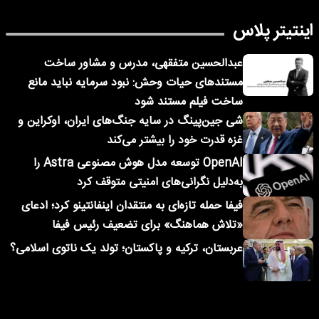
اینتیتر پلاس
عبدالحسین متفقهی، مدرس و مشاور ساخت
مستندهای حیات وحش: نبود سرمایه نباید مانع
ساخت فیلم مستند شود
شی جین‌پینگ در سایه جنگ‌های ایران، اوکراین و
غزه قدرت خود را بیشتر می‌کند
OpenAI توسعه مدل هوش مصنوعی Astra را
به‌دلیل نگرانی‌های امنیتی متوقف کرد
فیفا حمله تازه‌ای به منتقدان اینفانتینو کرد؛ ادعای
«تلاش هماهنگ» برای تضعیف رئیس فیفا
عربستان، ترکیه و پاکستان؛ تولد یک ناتوی اسلامی؟