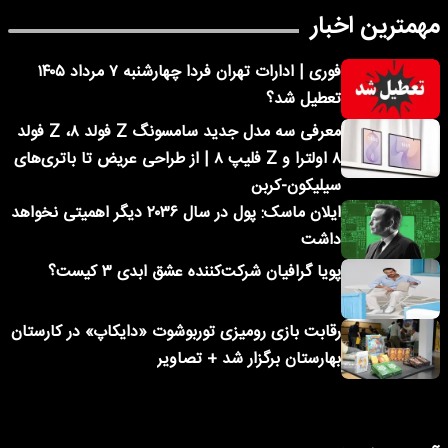
مهمترین اخبار
فوری | ادارات تهران فردا چهارشنبه ۷ مرداد ۱۴۰۵
تعطیل شد؟
معرفی سه مدل جدید سامسونگ Z فولد ۸، Z فولد
۸ اولترا و Z فلیپ ۸ | از طراحی عریض تا باتری‌های
سیلیکون-کربن
ایلان ماسک: پول در سال ۲۰۳۶ دیگر اهمیتی نخواهد
داشت
پویا گرافیان شرکت‌کننده عشق ابدی ۳ کیست؟
رقابت بازی رومیزی توربوشوت «دایکاپ» در کارستان
بهارستان برگزار شد + تصاویر