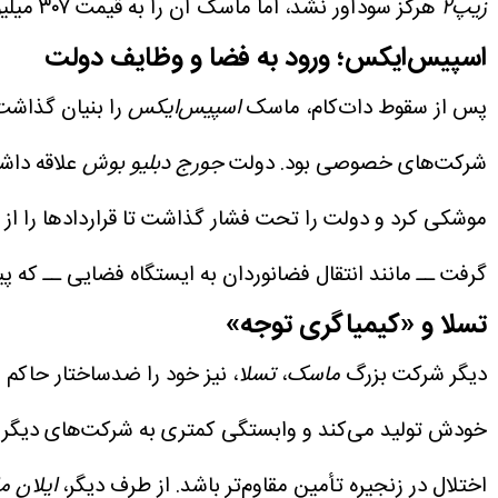
زیپ۲
هرگز سودآور نشد، اما ماسک آن را به قیمت ۳۰۷ میلیون دلار فروخت.
اسپیس‌ایکس؛ ورود به فضا و وظایف دولت
پس از سقوط دات‌کام، ماسک
اسپیس‌ایکس
را بنیان گذاشت
شرکت‌های خصوصی بود. دولت
جورج دبلیو بوش
علاقه داش
موشکی کرد و دولت را تحت فشار گذاشت تا قراردادها را از 
گرفت ــ مانند انتقال فضانوردان به ایستگاه فضایی ــ که 
تسلا و «کیمیاگری توجه»
دیگر شرکت بزرگ
ماسک
،
تسلا
، نیز خود را ضدساختار حاکم م
خودش تولید می‌کند و وابستگی کمتری به شرکت‌های دیگر دا
اختلال در زنجیره تأمین مقاوم‌تر باشد.
از طرف دیگر،
ایلان 