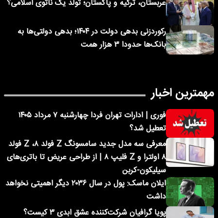
عربستان، ترکیه و پاکستان؛ تولد یک ناتوی اسلامی؟
رکوردزنی بدهی دولت در ۱۴۰۴؛ بدهی دولتی‌ها به
بانک‌ها حدودا ۳ هزار همت
مهمترین اخبار
فوری | ادارات تهران فردا چهارشنبه ۷ مرداد ۱۴۰۵
تعطیل شد؟
معرفی سه مدل جدید سامسونگ Z فولد ۸، Z فولد
۸ اولترا و Z فلیپ ۸ | از طراحی عریض تا باتری‌های
سیلیکون-کربن
ایلان ماسک: پول در سال ۲۰۳۶ دیگر اهمیتی نخواهد
داشت
پویا گرافیان شرکت‌کننده عشق ابدی ۳ کیست؟