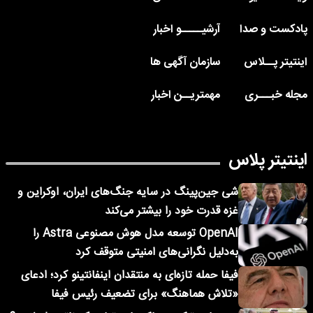
پادکست و صدا
آرشیـــــو اخبار
اینتیتر پــلاس
سازمان آگهی ها
مجله خبـــری
مهمتریــن اخبار
اینتیتر پلاس
شی جین‌پینگ در سایه جنگ‌های ایران، اوکراین و
غزه قدرت خود را بیشتر می‌کند
OpenAI توسعه مدل هوش مصنوعی Astra را
به‌دلیل نگرانی‌های امنیتی متوقف کرد
فیفا حمله تازه‌ای به منتقدان اینفانتینو کرد؛ ادعای
«تلاش هماهنگ» برای تضعیف رئیس فیفا