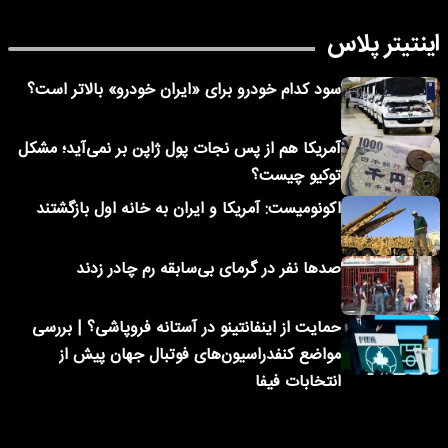
اینتیتر پلاس
سود کدام خودرو برای «ایران خودرو» بالاتر است؟
آمریکا هم از پس نجات پول ژاپن بر نمی‌آید؛ مشکل
توکیو چیست؟
اکونومیست: آمریکا و ایران به خانه اول بازگشتند
صدها نفر در گرمای بی‌سابقه رم چادر زدند
حمایت از اینفانتینو در آستانه فروپاشی؟ | بررسی
مواضع کنفدراسیون‌های فوتبال جهان پیش از
انتخابات فیفا