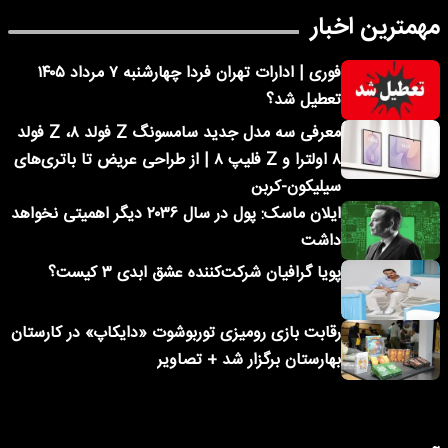
مهمترین اخبار
فوری | ادارات تهران فردا چهارشنبه ۷ مرداد ۱۴۰۵
تعطیل شد؟
معرفی سه مدل جدید سامسونگ Z فولد ۸، Z فولد
۸ اولترا و Z فلیپ ۸ | از طراحی عریض تا باتری‌های
سیلیکون-کربن
ایلان ماسک: پول در سال ۲۰۳۶ دیگر اهمیتی نخواهد
داشت
پویا گرافیان شرکت‌کننده عشق ابدی ۳ کیست؟
رقابت بازی رومیزی توربوشوت «دایکاپ» در کارستان
بهارستان برگزار شد + تصاویر