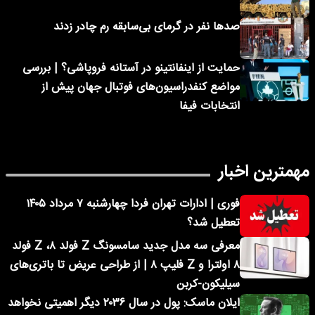
صدها نفر در گرمای بی‌سابقه رم چادر زدند
حمایت از اینفانتینو در آستانه فروپاشی؟ | بررسی
مواضع کنفدراسیون‌های فوتبال جهان پیش از
انتخابات فیفا
مهمترین اخبار
فوری | ادارات تهران فردا چهارشنبه ۷ مرداد ۱۴۰۵
تعطیل شد؟
معرفی سه مدل جدید سامسونگ Z فولد ۸، Z فولد
۸ اولترا و Z فلیپ ۸ | از طراحی عریض تا باتری‌های
سیلیکون-کربن
ایلان ماسک: پول در سال ۲۰۳۶ دیگر اهمیتی نخواهد