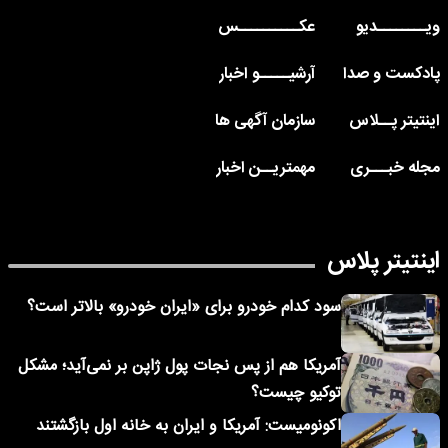
ویــــــــدیو
عکــــــــــس
پادکست و صدا
آرشیـــــو اخبار
اینتیتر پــلاس
سازمان آگهی ها
مجله خبـــری
مهمتریــن اخبار
اینتیتر پلاس
سود کدام خودرو برای «ایران خودرو» بالاتر است؟
آمریکا هم از پس نجات پول ژاپن بر نمی‌آید؛ مشکل
توکیو چیست؟
اکونومیست: آمریکا و ایران به خانه اول بازگشتند