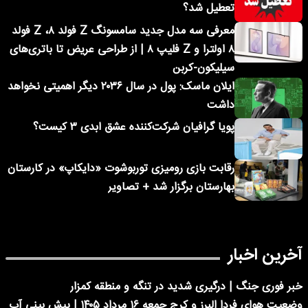
تعطیل شد؟
معرفی سه مدل جدید سامسونگ Z فولد ۸، Z فولد
۸ اولترا و Z فلیپ ۸ | از طراحی عریض تا باتری‌های
سیلیکون-کربن
ایلان ماسک: پول در سال ۲۰۳۶ دیگر اهمیتی نخواهد
داشت
پویا گرافیان شرکت‌کننده عشق ابدی ۳ کیست؟
رقابت بازی رومیزی توربوشوت «دایکاپ» در کارستان
بهارستان برگزار شد + تصاویر
آخرین اخبار
خبر فوری جنگ | درگیری شدید در تنگه و منطقه کمزار
وضعیت هوای فردا البرز و کرج جمعه ۱۶ مرداد ۱۴۰۵ | پیش بینی آب