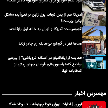
سود کدام خودرو برای «ایران خودرو» بالاتر است؟
آمریکا هم از پس نجات پول ژاپن بر نمی‌آید؛ مشکل
توکیو چیست؟
اکونومیست: آمریکا و ایران به خانه اول بازگشتند
صدها نفر در گرمای بی‌سابقه رم چادر زدند
حمایت از اینفانتینو در آستانه فروپاشی؟ | بررسی
مواضع کنفدراسیون‌های فوتبال جهان پیش از
انتخابات فیفا
مهمترین اخبار
فوری | ادارات تهران فردا چهارشنبه ۷ مرداد ۱۴۰۵