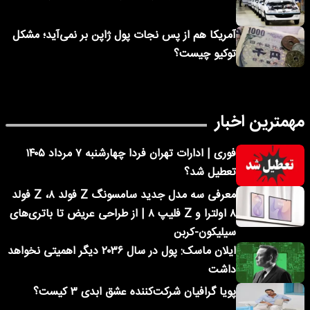
آمریکا هم از پس نجات پول ژاپن بر نمی‌آید؛ مشکل
توکیو چیست؟
مهمترین اخبار
فوری | ادارات تهران فردا چهارشنبه ۷ مرداد ۱۴۰۵
تعطیل شد؟
معرفی سه مدل جدید سامسونگ Z فولد ۸، Z فولد
۸ اولترا و Z فلیپ ۸ | از طراحی عریض تا باتری‌های
سیلیکون-کربن
ایلان ماسک: پول در سال ۲۰۳۶ دیگر اهمیتی نخواهد
داشت
پویا گرافیان شرکت‌کننده عشق ابدی ۳ کیست؟