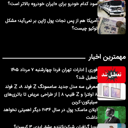
سود کدام خودرو برای «ایران خودرو» بالاتر است؟
آمریکا هم از پس نجات پول ژاپن بر نمی‌آید؛ مشکل
توکیو چیست؟
مهمترین اخبار
فوری | ادارات تهران فردا چهارشنبه ۷ مرداد ۱۴۰۵
تعطیل شد؟
معرفی سه مدل جدید سامسونگ Z فولد ۸، Z فولد
۸ اولترا و Z فلیپ ۸ | از طراحی عریض تا باتری‌های
سیلیکون-کربن
ایلان ماسک: پول در سال ۲۰۳۶ دیگر اهمیتی نخواهد
داشت
پویا گرافیان شرکت‌کننده عشق ابدی ۳ کیست؟