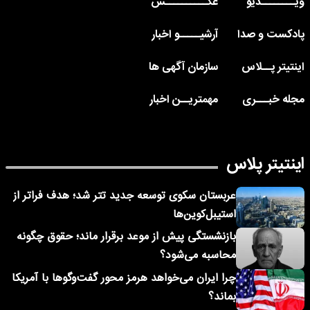
ویــــــــدیو
عکــــــــــس
پادکست و صدا
آرشیـــــو اخبار
اینتیتر پــلاس
سازمان آگهی ها
مجله خبـــری
مهمتریــن اخبار
اینتیتر پلاس
عربستان سکوی توسعه جدید تتر شد؛ هدف فراتر از
استیبل‌کوین‌ها
بازنشستگی پیش از موعد برقرار ماند؛ حقوق چگونه
محاسبه می‌شود؟
چرا ایران می‌خواهد هرمز محور گفت‌وگوها با آمریکا
بماند؟