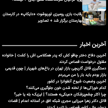
رقابت بازی رومیزی توربوشوت «دایکاپ» در کارستان
بهارستان برگزار شد + تصاویر
آخرین اخبار
آخرین دفاع دختر چاقو کش که پدر همکلاسی اش را کشت | خانواده
مقتول درخواست قصاص کردند
دستگیری قاتل گاریچی بازار تهران در باغ‌های شهریار | چون قدیمی
بازار بودم باید بار را من می‌بردم
آخرین وضعیت شیوع آنفلوانزا در کشور
کدام خوراکی‌ها از لخته شدن خون جلوگیری می‌کنند؟
چرا اکثر چشم‌پزشکان «عینکی» هستند؟ | لیزیک؛ بله یا خیر؟
قاتل دکتر زهرا میرزایی مجری شبکه افق در آستانه اعدام | قضات
دیوان عالی کشور قصاص را تایید کردند