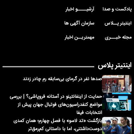
پادکست و صدا
آرشیـــــو اخبار
اینتیتر پــلاس
سازمان آگهی ها
مجله خبـــری
مهمتریــن اخبار
اینتیتر پلاس
صدها نفر در گرمای بی‌سابقه رم چادر زدند
حمایت از اینفانتینو در آستانه فروپاشی؟ | بررسی
مواضع کنفدراسیون‌های فوتبال جهان پیش از
انتخابات فیفا
بازگشت «تد لاسو» با فصل چهارم؛ همان کمدی
دوست‌داشتنی، اما با داستانی کم‌رمق‌تر