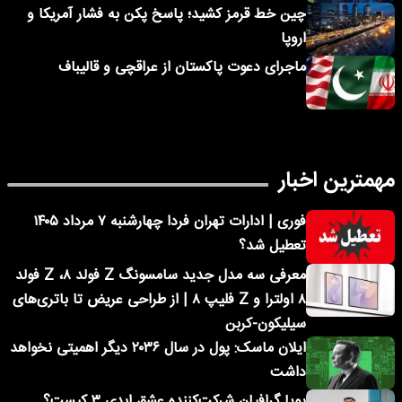
چین خط قرمز کشید؛ پاسخ پکن به فشار آمریکا و
اروپا
ماجرای دعوت پاکستان از عراقچی و قالیباف
مهمترین اخبار
فوری | ادارات تهران فردا چهارشنبه ۷ مرداد ۱۴۰۵
تعطیل شد؟
معرفی سه مدل جدید سامسونگ Z فولد ۸، Z فولد
۸ اولترا و Z فلیپ ۸ | از طراحی عریض تا باتری‌های
سیلیکون-کربن
ایلان ماسک: پول در سال ۲۰۳۶ دیگر اهمیتی نخواهد
داشت
پویا گرافیان شرکت‌کننده عشق ابدی ۳ کیست؟