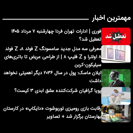
مهمترین اخبار
فوری | ادارات تهران فردا چهارشنبه ۷ مرداد ۱۴۰۵
تعطیل شد؟
معرفی سه مدل جدید سامسونگ Z فولد ۸، Z فولد
۸ اولترا و Z فلیپ ۸ | از طراحی عریض تا باتری‌های
سیلیکون-کربن
ایلان ماسک: پول در سال ۲۰۳۶ دیگر اهمیتی نخواهد
داشت
پویا گرافیان شرکت‌کننده عشق ابدی ۳ کیست؟
رقابت بازی رومیزی توربوشوت «دایکاپ» در کارستان
بهارستان برگزار شد + تصاویر