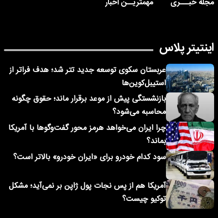
مجله خبـــری
مهمتریــن اخبار
اینتیتر پلاس
عربستان سکوی توسعه جدید تتر شد؛ هدف فراتر از
استیبل‌کوین‌ها
بازنشستگی پیش از موعد برقرار ماند؛ حقوق چگونه
محاسبه می‌شود؟
چرا ایران می‌خواهد هرمز محور گفت‌وگوها با آمریکا
بماند؟
سود کدام خودرو برای «ایران خودرو» بالاتر است؟
آمریکا هم از پس نجات پول ژاپن بر نمی‌آید؛ مشکل
توکیو چیست؟