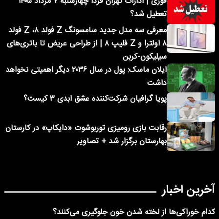
فوری | ادارات تهران فردا چهارشنبه ۷ مرداد ۱۴۰۵
تعطیل شد؟
معرفی سه مدل جدید سامسونگ Z فولد ۸، Z فولد
۸ اولترا و Z فلیپ ۸ | از طراحی عریض تا باتری‌های
سیلیکون-کربن
ایلان ماسک: پول در سال ۲۰۳۶ دیگر اهمیتی نخواهد
داشت
پویا گرافیان شرکت‌کننده عشق ابدی ۳ کیست؟
رقابت بازی رومیزی توربوشوت «دایکاپ» در کارستان
بهارستان برگزار شد + تصاویر
آخرین اخبار
کدام خوراکی‌ها از لخته شدن خون جلوگیری می‌کنند؟