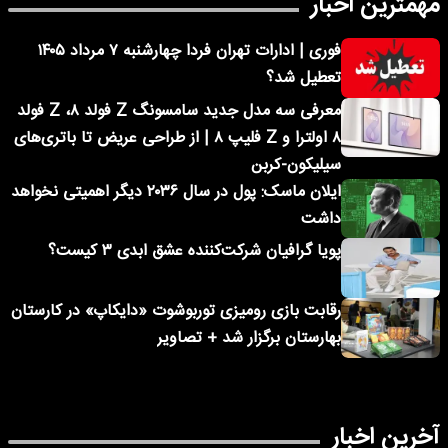
مهمترین اخبار
فوری | ادارات تهران فردا چهارشنبه ۷ مرداد ۱۴۰۵
تعطیل شد؟
معرفی سه مدل جدید سامسونگ Z فولد ۸، Z فولد
۸ اولترا و Z فلیپ ۸ | از طراحی عریض تا باتری‌های
سیلیکون-کربن
ایلان ماسک: پول در سال ۲۰۳۶ دیگر اهمیتی نخواهد
داشت
پویا گرافیان شرکت‌کننده عشق ابدی ۳ کیست؟
رقابت بازی رومیزی توربوشوت «دایکاپ» در کارستان
بهارستان برگزار شد + تصاویر
آخرین اخبار