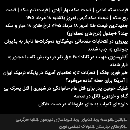
قیمت سکه امامی | قیمت سکه بهار آزادی | قیمت نیم سکه | قیمت
ربع سکه | قیمت سکه گرمی امروز یکشنبه ۱۸ مرداد ۱۴۰۵
جدیدترین قیمت طلا امروز ۱۸ مرداد ۱۴۰۵؛ نرخ طلای ۱۸ عیار و سکه
چند؟ +جدول (نرخ‌های لحظه‌ای)
پیروزی در انتخابات مقدماتی میشیگان؛ دموکرات‌ها ناچار به پذیرش
چرخش به چپ شدند
آتش‌سوزی مهیب در کانادا؛ ۲۰ هزار نفر در بریتیش کلمبیا مجبور به
فرار شدند
خبر فوری جنگ | تحرکات تازه نظامیان آمریکا در پایگاه نزدیک ایران
| آمریکا برای حمله آماده می‌شود؟
شلیک خونین پدر برای قتل عام خانوادگی در شهرری | قتل پسرک بی
گناه و خودزنی قاتل در صحنه
داروهای کمیاب به جای داروخانه در دست دلالان
اینتین
توسعه برند
دنیای برند
برندسازی
پرسون
کلبه سرگرمی
کارستان بهارستان
کولاک
نظمی نوین