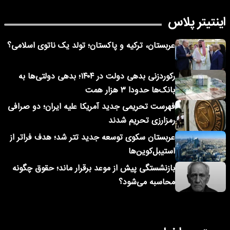
اینتیتر پلاس
عربستان، ترکیه و پاکستان؛ تولد یک ناتوی اسلامی؟
رکوردزنی بدهی دولت در ۱۴۰۴؛ بدهی دولتی‌ها به
بانک‌ها حدودا ۳ هزار همت
فهرست تحریمی جدید آمریکا علیه ایران؛ دو صرافی
رمزارزی تحریم شدند
عربستان سکوی توسعه جدید تتر شد؛ هدف فراتر از
استیبل‌کوین‌ها
بازنشستگی پیش از موعد برقرار ماند؛ حقوق چگونه
محاسبه می‌شود؟