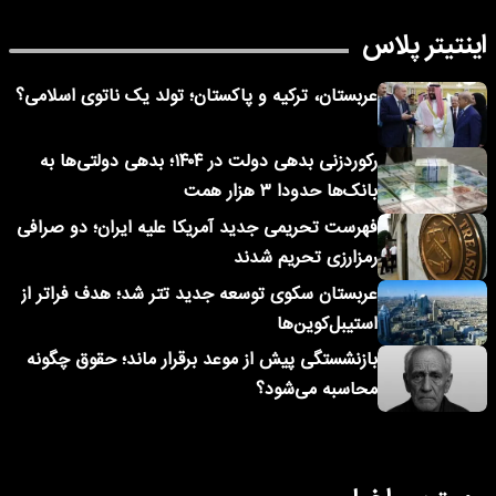
اینتیتر پلاس
عربستان، ترکیه و پاکستان؛ تولد یک ناتوی اسلامی؟
رکوردزنی بدهی دولت در ۱۴۰۴؛ بدهی دولتی‌ها به
بانک‌ها حدودا ۳ هزار همت
فهرست تحریمی جدید آمریکا علیه ایران؛ دو صرافی
رمزارزی تحریم شدند
عربستان سکوی توسعه جدید تتر شد؛ هدف فراتر از
استیبل‌کوین‌ها
بازنشستگی پیش از موعد برقرار ماند؛ حقوق چگونه
محاسبه می‌شود؟