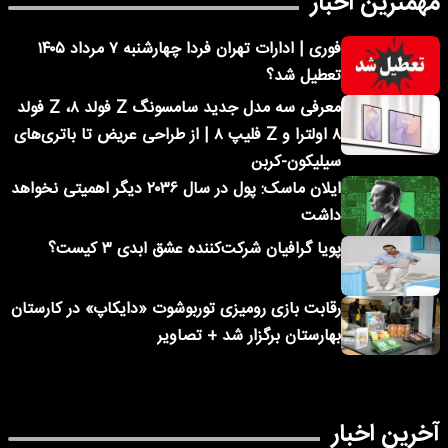
مهمترین اخبار
فوری | ادارات تهران فردا چهارشنبه ۷ مرداد ۱۴۰۵
تعطیل شد؟
معرفی سه مدل جدید سامسونگ Z فولد ۸، Z فولد
۸ اولترا و Z فلیپ ۸ | از طراحی عریض تا باتری‌های
سیلیکون-کربن
ایلان ماسک: پول در سال ۲۰۳۶ دیگر اهمیتی نخواهد
داشت
پویا گرافیان شرکت‌کننده عشق ابدی ۳ کیست؟
رقابت بازی رومیزی توربوشوت «دایکاپ» در کارستان
بهارستان برگزار شد + تصاویر
آخرین اخبار