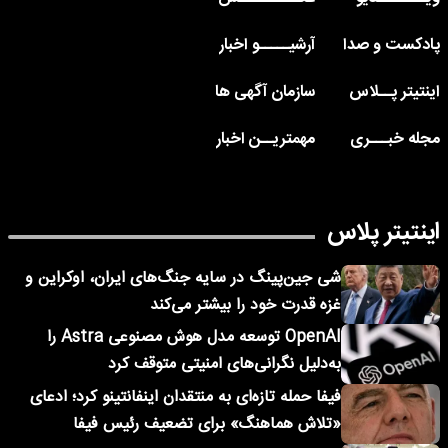
پادکست و صدا
آرشیـــــو اخبار
اینتیتر پــلاس
سازمان آگهی ها
مجله خبـــری
مهمتریــن اخبار
اینتیتر پلاس
شی جین‌پینگ در سایه جنگ‌های ایران، اوکراین و
غزه قدرت خود را بیشتر می‌کند
OpenAI توسعه مدل هوش مصنوعی Astra را
به‌دلیل نگرانی‌های امنیتی متوقف کرد
فیفا حمله تازه‌ای به منتقدان اینفانتینو کرد؛ ادعای
«تلاش هماهنگ» برای تضعیف رئیس فیفا