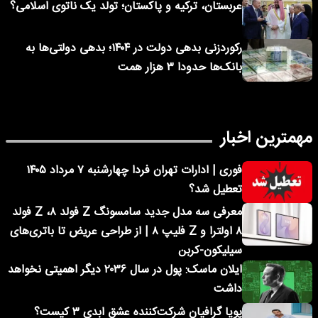
عربستان، ترکیه و پاکستان؛ تولد یک ناتوی اسلامی؟
رکوردزنی بدهی دولت در ۱۴۰۴؛ بدهی دولتی‌ها به
بانک‌ها حدودا ۳ هزار همت
مهمترین اخبار
فوری | ادارات تهران فردا چهارشنبه ۷ مرداد ۱۴۰۵
تعطیل شد؟
معرفی سه مدل جدید سامسونگ Z فولد ۸، Z فولد
۸ اولترا و Z فلیپ ۸ | از طراحی عریض تا باتری‌های
سیلیکون-کربن
ایلان ماسک: پول در سال ۲۰۳۶ دیگر اهمیتی نخواهد
داشت
پویا گرافیان شرکت‌کننده عشق ابدی ۳ کیست؟