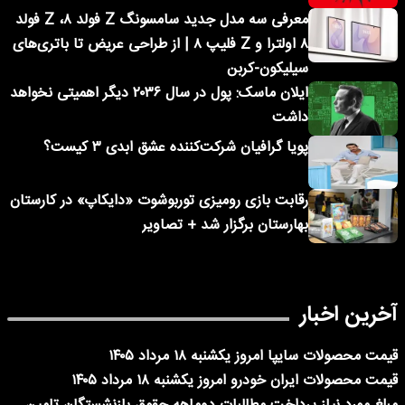
معرفی سه مدل جدید سامسونگ Z فولد ۸، Z فولد
۸ اولترا و Z فلیپ ۸ | از طراحی عریض تا باتری‌های
سیلیکون-کربن
ایلان ماسک: پول در سال ۲۰۳۶ دیگر اهمیتی نخواهد
داشت
پویا گرافیان شرکت‌کننده عشق ابدی ۳ کیست؟
رقابت بازی رومیزی توربوشوت «دایکاپ» در کارستان
بهارستان برگزار شد + تصاویر
آخرین اخبار
قیمت محصولات سایپا امروز یکشنبه ۱۸ مرداد ۱۴۰۵
قیمت محصولات ایران خودرو امروز یکشنبه ۱۸ مرداد ۱۴۰۵