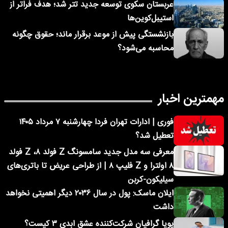
عربستان سکوی توسعه جدید تتر شد؛ هدف فراتر از
استیبل‌کوین‌ها
بازنشستگی پیش از موعد برقرار ماند؛ حقوق چگونه
محاسبه می‌شود؟
مهمترین اخبار
فوری | ادارات تهران فردا چهارشنبه ۷ مرداد ۱۴۰۵
تعطیل شد؟
معرفی سه مدل جدید سامسونگ Z فولد ۸، Z فولد
۸ اولترا و Z فلیپ ۸ | از طراحی عریض تا باتری‌های
سیلیکون-کربن
ایلان ماسک: پول در سال ۲۰۳۶ دیگر اهمیتی نخواهد
داشت
پویا گرافیان شرکت‌کننده عشق ابدی ۳ کیست؟