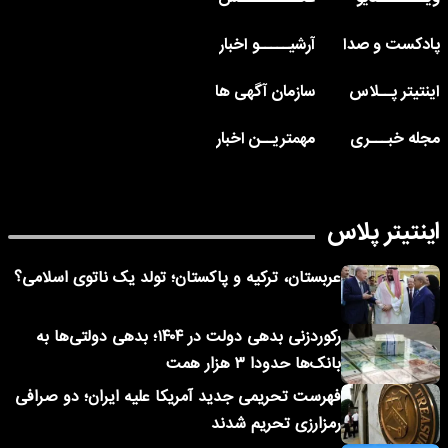
پادکست و صدا
آرشیـــــو اخبار
اینتیتر پــلاس
سازمان آگهی ها
مجله خبـــری
مهمتریــن اخبار
اینتیتر پلاس
عربستان، ترکیه و پاکستان؛ تولد یک ناتوی اسلامی؟
رکوردزنی بدهی دولت در ۱۴۰۴؛ بدهی دولتی‌ها به
بانک‌ها حدودا ۳ هزار همت
فهرست تحریمی جدید آمریکا علیه ایران؛ دو صرافی
رمزارزی تحریم شدند