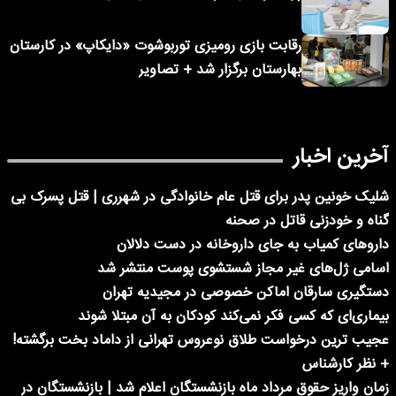
رقابت بازی رومیزی توربوشوت «دایکاپ» در کارستان
بهارستان برگزار شد + تصاویر
آخرین اخبار
شلیک خونین پدر برای قتل عام خانوادگی در شهرری | قتل پسرک بی
گناه و خودزنی قاتل در صحنه
داروهای کمیاب به جای داروخانه در دست دلالان
اسامی ژل‌های غیر مجاز شستشوی پوست منتشر شد
دستگیری سارقان اماکن خصوصی در مجیدیه تهران
بیماری‌ای که کسی فکر نمی‌کند کودکان به آن مبتلا شوند
عجیب ترین درخواست طلاق نوعروس تهرانی از داماد بخت برگشته!
+ نظر کارشناس
زمان واریز حقوق مرداد ماه بازنشستگان اعلام شد | بازنشستگان در