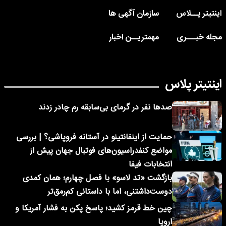
اینتیتر پــلاس
سازمان آگهی ها
مجله خبـــری
مهمتریــن اخبار
اینتیتر پلاس
صدها نفر در گرمای بی‌سابقه رم چادر زدند
حمایت از اینفانتینو در آستانه فروپاشی؟ | بررسی
مواضع کنفدراسیون‌های فوتبال جهان پیش از
انتخابات فیفا
بازگشت «تد لاسو» با فصل چهارم؛ همان کمدی
دوست‌داشتنی، اما با داستانی کم‌رمق‌تر
چین خط قرمز کشید؛ پاسخ پکن به فشار آمریکا و
اروپا