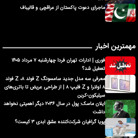
ماجرای دعوت پاکستان از عراقچی و قالیباف
مهمترین اخبار
فوری | ادارات تهران فردا چهارشنبه ۷ مرداد ۱۴۰۵
تعطیل شد؟
معرفی سه مدل جدید سامسونگ Z فولد ۸، Z فولد
۸ اولترا و Z فلیپ ۸ | از طراحی عریض تا باتری‌های
سیلیکون-کربن
ایلان ماسک: پول در سال ۲۰۳۶ دیگر اهمیتی نخواهد
داشت
پویا گرافیان شرکت‌کننده عشق ابدی ۳ کیست؟