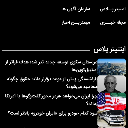
اینتیتر پــلاس
سازمان آگهی ها
مجله خبـــری
مهمتریــن اخبار
اینتیتر پلاس
عربستان سکوی توسعه جدید تتر شد؛ هدف فراتر از
استیبل‌کوین‌ها
بازنشستگی پیش از موعد برقرار ماند؛ حقوق چگونه
محاسبه می‌شود؟
چرا ایران می‌خواهد هرمز محور گفت‌وگوها با آمریکا
بماند؟
سود کدام خودرو برای «ایران خودرو» بالاتر است؟