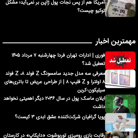
آمریکا هم از پس نجات پول ژاپن بر نمی‌آید؛ مشکل
توکیو چیست؟
مهمترین اخبار
فوری | ادارات تهران فردا چهارشنبه ۷ مرداد ۱۴۰۵
تعطیل شد؟
معرفی سه مدل جدید سامسونگ Z فولد ۸، Z فولد
۸ اولترا و Z فلیپ ۸ | از طراحی عریض تا باتری‌های
سیلیکون-کربن
ایلان ماسک: پول در سال ۲۰۳۶ دیگر اهمیتی نخواهد
داشت
پویا گرافیان شرکت‌کننده عشق ابدی ۳ کیست؟
رقابت بازی رومیزی توربوشوت «دایکاپ» در کارستان