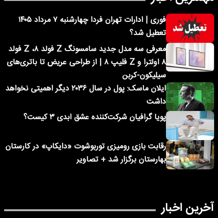
فوری | ادارات تهران فردا چهارشنبه ۷ مرداد ۱۴۰۵
تعطیل شد؟
معرفی سه مدل جدید سامسونگ Z فولد ۸، Z فولد
۸ اولترا و Z فلیپ ۸ | از طراحی عریض تا باتری‌های
سیلیکون-کربن
ایلان ماسک: پول در سال ۲۰۳۶ دیگر اهمیتی نخواهد
داشت
پویا گرافیان شرکت‌کننده عشق ابدی ۳ کیست؟
رقابت بازی رومیزی توربوشوت «دایکاپ» در کارستان
بهارستان برگزار شد + تصاویر
آخرین اخبار