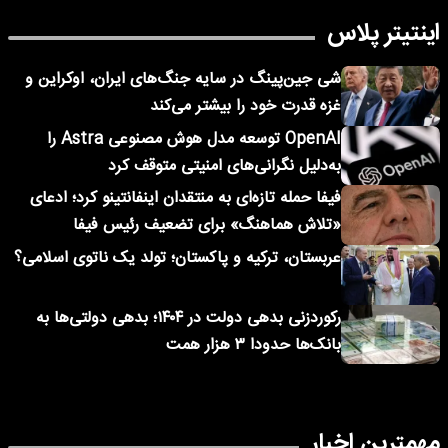
اینتیتر پلاس
شی جین‌پینگ در سایه جنگ‌های ایران، اوکراین و
غزه قدرت خود را بیشتر می‌کند
OpenAI توسعه مدل هوش مصنوعی Astra را
به‌دلیل نگرانی‌های امنیتی متوقف کرد
فیفا حمله تازه‌ای به منتقدان اینفانتینو کرد؛ ادعای
«تلاش هماهنگ» برای تضعیف رئیس فیفا
عربستان، ترکیه و پاکستان؛ تولد یک ناتوی اسلامی؟
رکوردزنی بدهی دولت در ۱۴۰۴؛ بدهی دولتی‌ها به
بانک‌ها حدودا ۳ هزار همت
مهمترین اخبار