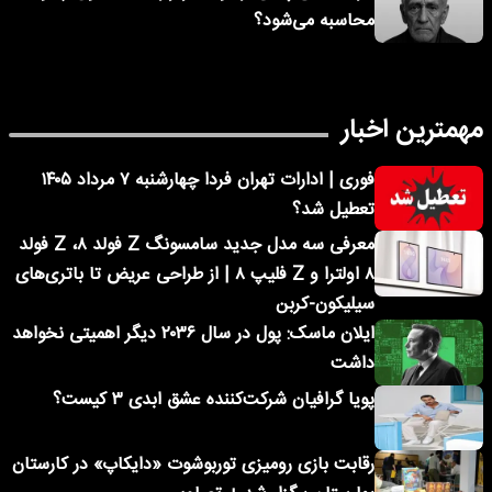
محاسبه می‌شود؟
مهمترین اخبار
فوری | ادارات تهران فردا چهارشنبه ۷ مرداد ۱۴۰۵
تعطیل شد؟
معرفی سه مدل جدید سامسونگ Z فولد ۸، Z فولد
۸ اولترا و Z فلیپ ۸ | از طراحی عریض تا باتری‌های
سیلیکون-کربن
ایلان ماسک: پول در سال ۲۰۳۶ دیگر اهمیتی نخواهد
داشت
پویا گرافیان شرکت‌کننده عشق ابدی ۳ کیست؟
رقابت بازی رومیزی توربوشوت «دایکاپ» در کارستان