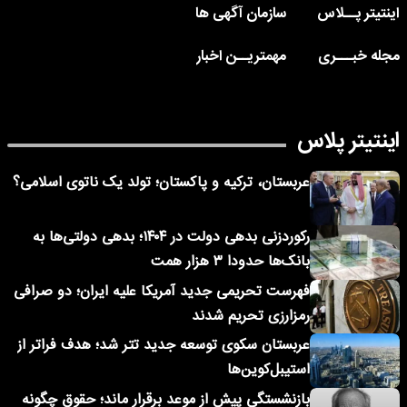
اینتیتر پــلاس
سازمان آگهی ها
مجله خبـــری
مهمتریــن اخبار
اینتیتر پلاس
عربستان، ترکیه و پاکستان؛ تولد یک ناتوی اسلامی؟
رکوردزنی بدهی دولت در ۱۴۰۴؛ بدهی دولتی‌ها به
بانک‌ها حدودا ۳ هزار همت
فهرست تحریمی جدید آمریکا علیه ایران؛ دو صرافی
رمزارزی تحریم شدند
عربستان سکوی توسعه جدید تتر شد؛ هدف فراتر از
استیبل‌کوین‌ها
بازنشستگی پیش از موعد برقرار ماند؛ حقوق چگونه