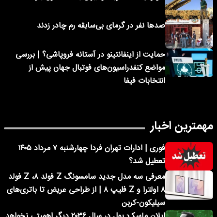
صدها نفر در گرمای بی‌سابقه رم چادر زدند
حمایت از اینفانتینو در آستانه فروپاشی؟ | بررسی
مواضع کنفدراسیون‌های فوتبال جهان پیش از
انتخابات فیفا
مهمترین اخبار
فوری | ادارات تهران فردا چهارشنبه ۷ مرداد ۱۴۰۵
تعطیل شد؟
معرفی سه مدل جدید سامسونگ Z فولد ۸، Z فولد
۸ اولترا و Z فلیپ ۸ | از طراحی عریض تا باتری‌های
سیلیکون-کربن
ایلان ماسک: پول در سال ۲۰۳۶ دیگر اهمیتی نخواهد