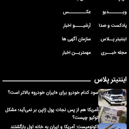
ویــــــــدیو
عکــــــــــس
پادکست و صدا
آرشیـــــو اخبار
اینتیتر پــلاس
سازمان آگهی ها
مجله خبـــری
مهمتریــن اخبار
اینتیتر پلاس
سود کدام خودرو برای «ایران خودرو» بالاتر است؟
آمریکا هم از پس نجات پول ژاپن بر نمی‌آید؛ مشکل
توکیو چیست؟
اکونومیست: آمریکا و ایران به خانه اول بازگشتند