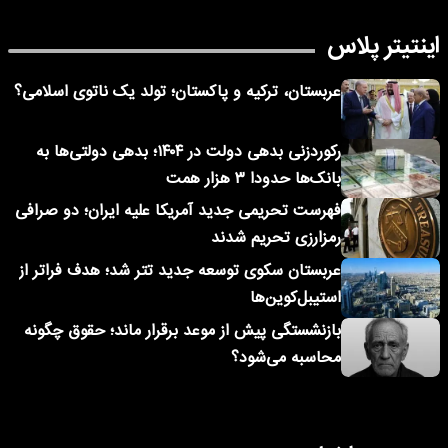
اینتیتر پلاس
عربستان، ترکیه و پاکستان؛ تولد یک ناتوی اسلامی؟
رکوردزنی بدهی دولت در ۱۴۰۴؛ بدهی دولتی‌ها به
بانک‌ها حدودا ۳ هزار همت
فهرست تحریمی جدید آمریکا علیه ایران؛ دو صرافی
رمزارزی تحریم شدند
عربستان سکوی توسعه جدید تتر شد؛ هدف فراتر از
استیبل‌کوین‌ها
بازنشستگی پیش از موعد برقرار ماند؛ حقوق چگونه
محاسبه می‌شود؟