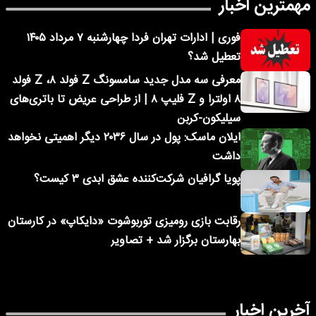
مهمترین اخبار
فوری | ادارات تهران فردا چهارشنبه ۷ مرداد ۱۴۰۵
تعطیل شد؟
معرفی سه مدل جدید سامسونگ Z فولد ۸، Z فولد
۸ اولترا و Z فلیپ ۸ | از طراحی عریض تا باتری‌های
سیلیکون-کربن
ایلان ماسک: پول در سال ۲۰۳۶ دیگر اهمیتی نخواهد
داشت
پویا گرافیان شرکت‌کننده عشق ابدی ۳ کیست؟
رقابت بازی رومیزی توربوشوت «دایکاپ» در کارستان
بهارستان برگزار شد + تصاویر
آخرین اخبار