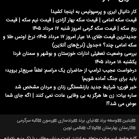
کار دانیال ایری و پرسپولیس به اینجا کشید!
قیمت سکه امامی | قیمت سکه بهار آزادی | قیمت نیم سکه | قیمت
ربع سکه | قیمت سکه گرمی امروز شنبه ۱۷ مرداد ۱۴۰۵
جدیدترین قیمت طلای ۱۸ عیار امروز ۱۷ مرداد ۱۴۰۵؛ نرخ اونس طلا و
سکه امامی چند؟ +جدول (نرخ‌های آنلاین)
بررسی وضعیت تعطیلی ادارات خوزستان و بوشهر و سمنان فردا
یکشنبه ۱۸ مرداد ۱۴۰۵
درخواست عجیب ترامپ از حاضران یک مراسم: لطفاً سریع‌تر بروید؛
باید برای جنگ آماده شویم!
خبر فوری؛ شرایط جدید بازنشستگی زنان و مردان مشخص شد
ساره بیات: زن ها هرگز به بی وفایی عادت نمی کنند | اگه جای شما
عوض می شد؟!
اینتین
توسعه برند
دنیای برند
برندسازی
پرسون
کلبه سرگرمی
کارستان بهارستان
کولاک
نظمی نوین
کلیه حقوق این سایت متعلق به اینتیتر است و نشر مطالب با ذکر منبع بلامانع