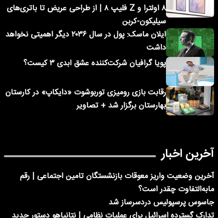
۸ اولترا و Z فلیپ ۸ | از طراحی عریض تا باتری‌های
سیلیکون-کربن
ایلان ماسک: پول در سال ۲۰۳۶ دیگر اهمیتی نخواهد
داشت
پویا گرافیان شرکت‌کننده عشق ابدی ۳ کیست؟
رقابت بازی رومیزی توربوشوت «دایکاپ» در کارستان
بهارستان برگزار شد + تصاویر
آخرین اخبار
آخرین وضعیت واریز معوقات بازنشستگان تامین اجتماعی | رقم
مابه‌التفاوت چقدر است؟
جاسوس پرسپولیس دردسرساز شد
تدارک گسترده اسرائیل برای عملیات نظامی | نتانیاهو دستور جدید