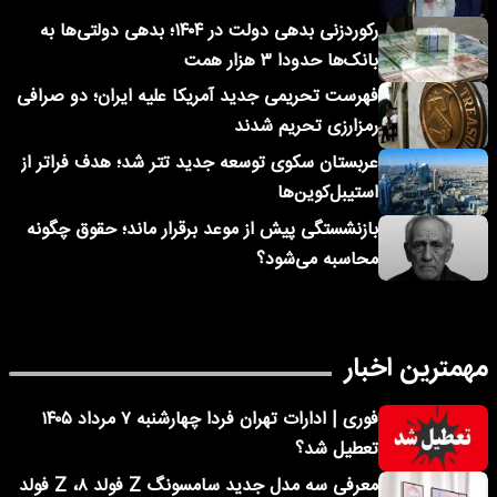
رکوردزنی بدهی دولت در ۱۴۰۴؛ بدهی دولتی‌ها به
بانک‌ها حدودا ۳ هزار همت
فهرست تحریمی جدید آمریکا علیه ایران؛ دو صرافی
رمزارزی تحریم شدند
عربستان سکوی توسعه جدید تتر شد؛ هدف فراتر از
استیبل‌کوین‌ها
بازنشستگی پیش از موعد برقرار ماند؛ حقوق چگونه
محاسبه می‌شود؟
مهمترین اخبار
فوری | ادارات تهران فردا چهارشنبه ۷ مرداد ۱۴۰۵
تعطیل شد؟
معرفی سه مدل جدید سامسونگ Z فولد ۸، Z فولد