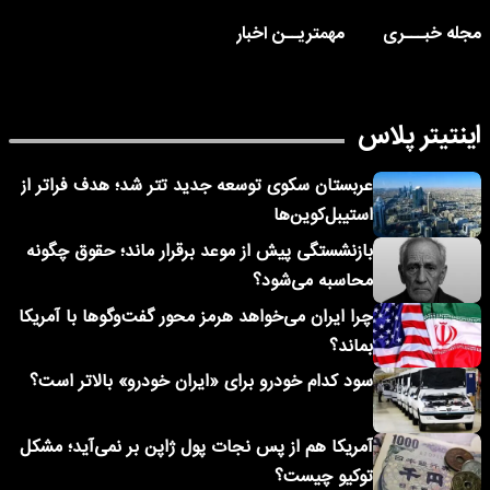
مجله خبـــری
مهمتریــن اخبار
اینتیتر پلاس
عربستان سکوی توسعه جدید تتر شد؛ هدف فراتر از
استیبل‌کوین‌ها
بازنشستگی پیش از موعد برقرار ماند؛ حقوق چگونه
محاسبه می‌شود؟
چرا ایران می‌خواهد هرمز محور گفت‌وگوها با آمریکا
بماند؟
سود کدام خودرو برای «ایران خودرو» بالاتر است؟
آمریکا هم از پس نجات پول ژاپن بر نمی‌آید؛ مشکل
توکیو چیست؟