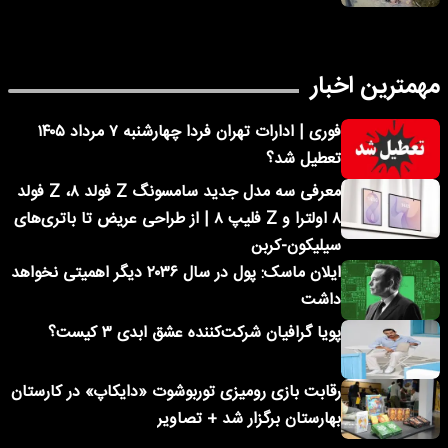
مهمترین اخبار
فوری | ادارات تهران فردا چهارشنبه ۷ مرداد ۱۴۰۵
تعطیل شد؟
معرفی سه مدل جدید سامسونگ Z فولد ۸، Z فولد
۸ اولترا و Z فلیپ ۸ | از طراحی عریض تا باتری‌های
سیلیکون-کربن
ایلان ماسک: پول در سال ۲۰۳۶ دیگر اهمیتی نخواهد
داشت
پویا گرافیان شرکت‌کننده عشق ابدی ۳ کیست؟
رقابت بازی رومیزی توربوشوت «دایکاپ» در کارستان
بهارستان برگزار شد + تصاویر