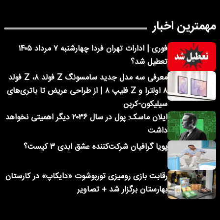
مهمترین اخبار
فوری | ادارات تهران فردا چهارشنبه ۷ مرداد ۱۴۰۵
تعطیل شد؟
معرفی سه مدل جدید سامسونگ Z فولد ۸، Z فولد
۸ اولترا و Z فلیپ ۸ | از طراحی عریض تا باتری‌های
سیلیکون-کربن
ایلان ماسک: پول در سال ۲۰۳۶ دیگر اهمیتی نخواهد
داشت
پویا گرافیان شرکت‌کننده عشق ابدی ۳ کیست؟
رقابت بازی رومیزی توربوشوت «دایکاپ» در کارستان
بهارستان برگزار شد + تصاویر