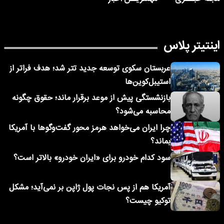
اینتیتر پلاس
عربستان سکوی توسعه جدید تتر شد؛ هدف فراتر از
استیبل‌کوین‌ها
بازنشستگی پیش از موعد برقرار ماند؛ حقوق چگونه
محاسبه می‌شود؟
چرا ایران می‌خواهد هرمز محور گفت‌وگوها با آمریکا
بماند؟
سود کدام خودرو برای «ایران خودرو» بالاتر است؟
آمریکا هم از پس نجات پول ژاپن بر نمی‌آید؛ مشکل
توکیو چیست؟