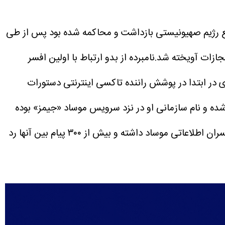
فع رژیم صهیونیستی بازداشت و محاکمه شده بود پس از طی
زات آویخته شد.نامبرده از بدو ارتباط با اولین افسر
 در ابتدا در پوشش راننده تاکسی اینترنتی دستورات
ده و نام سازمانی او در نزد سرویس موساد «جیمز» بوده
محکوم در طول همکاری خود با موساد حداقل ماهانه ۴ الی ۵ پست الکترونیک فارغ از تماس‌های صوتی و ... با افسران اطلاعاتی موساد داشته و بیش از ۳۰۰ پیام بین آنها رد