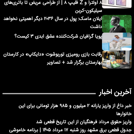
۸ اولترا و Z فلیپ ۸ | از طراحی عریض تا باتری‌های
سیلیکون-کربن
ایلان ماسک: پول در سال ۲۰۳۶ دیگر اهمیتی نخواهد
داشت
پویا گرافیان شرکت‌کننده عشق ابدی ۳ کیست؟
رقابت بازی رومیزی توربوشوت «دایکاپ» در کارستان
بهارستان برگزار شد + تصاویر
آخرین اخبار
خبر داغ از واریز یارانه ۲ میلیون و ۹۸۵ هزار تومانی برای این
خانوارها
واریز حقوق مرداد فرهنگیان از این تاریخ قطعی شد
جدول قطعی برق مشهد روز شنبه ۱۷ مرداد ۱۴۰۵ | برنامه خاموشی