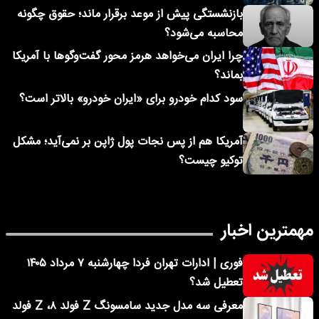
بازنشستگی پیش از موعد برقرار ماند؛ حقوق چگونه
محاسبه می‌شود؟
چرا ایران می‌خواهد هرمز محور گفت‌وگوها با آمریکا
بماند؟
سود کدام خودرو برای «ایران خودرو» بالاتر است؟
آمریکا هم از پس نجات پول ژاپن بر نمی‌آید؛ مشکل
توکیو چیست؟
مهمترین اخبار
فوری | ادارات تهران فردا چهارشنبه ۷ مرداد ۱۴۰۵
تعطیل شد؟
معرفی سه مدل جدید سامسونگ Z فولد ۸، Z فولد