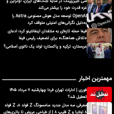
شی جین‌پینگ در سایه جنگ‌های ایران، اوکراین و
غزه قدرت خود را بیشتر می‌کند
OpenAI توسعه مدل هوش مصنوعی Astra را
به‌دلیل نگرانی‌های امنیتی متوقف کرد
فیفا حمله تازه‌ای به منتقدان اینفانتینو کرد؛ ادعای
«تلاش هماهنگ» برای تضعیف رئیس فیفا
عربستان، ترکیه و پاکستان؛ تولد یک ناتوی اسلامی؟
مهمترین اخبار
فوری | ادارات تهران فردا چهارشنبه ۷ مرداد ۱۴۰۵
تعطیل شد؟
معرفی سه مدل جدید سامسونگ Z فولد ۸، Z فولد
۸ اولترا و Z فلیپ ۸ | از طراحی عریض تا باتری‌های