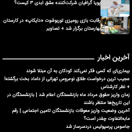
پویا گرافیان شرکت‌کننده عشق ابدی ۳ کیست؟
رقابت بازی رومیزی توربوشوت «دایکاپ» در کارستان
بهارستان برگزار شد + تصاویر
آخرین اخبار
بیماری‌ای که کسی فکر نمی‌کند کودکان به آن مبتلا شوند
عجیب ترین درخواست طلاق نوعروس تهرانی از داماد بخت برگشته!
+ نظر کارشناس
زمان واریز حقوق مرداد ماه بازنشستگان اعلام شد | بازنشستگان در
این تاریخ‌ها منتظر باشند
آخرین وضعیت واریز معوقات بازنشستگان تامین اجتماعی | رقم
مابه‌التفاوت چقدر است؟
جاسوس پرسپولیس دردسرساز شد