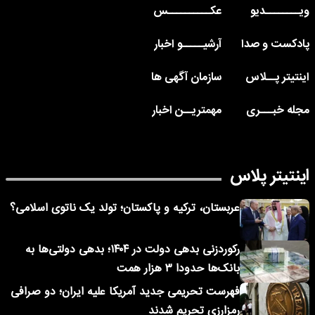
ویــــــــدیو
عکــــــــــس
پادکست و صدا
آرشیـــــو اخبار
اینتیتر پــلاس
سازمان آگهی ها
مجله خبـــری
مهمتریــن اخبار
اینتیتر پلاس
عربستان، ترکیه و پاکستان؛ تولد یک ناتوی اسلامی؟
رکوردزنی بدهی دولت در ۱۴۰۴؛ بدهی دولتی‌ها به
بانک‌ها حدودا ۳ هزار همت
فهرست تحریمی جدید آمریکا علیه ایران؛ دو صرافی
رمزارزی تحریم شدند