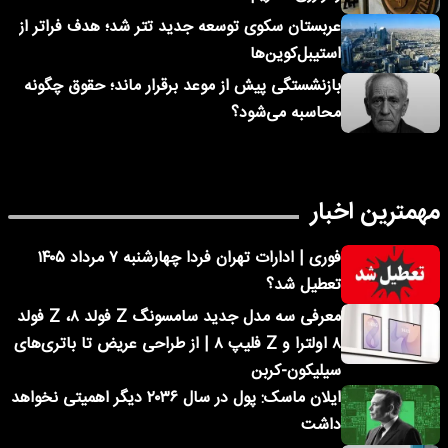
عربستان سکوی توسعه جدید تتر شد؛ هدف فراتر از
استیبل‌کوین‌ها
بازنشستگی پیش از موعد برقرار ماند؛ حقوق چگونه
محاسبه می‌شود؟
مهمترین اخبار
فوری | ادارات تهران فردا چهارشنبه ۷ مرداد ۱۴۰۵
تعطیل شد؟
معرفی سه مدل جدید سامسونگ Z فولد ۸، Z فولد
۸ اولترا و Z فلیپ ۸ | از طراحی عریض تا باتری‌های
سیلیکون-کربن
ایلان ماسک: پول در سال ۲۰۳۶ دیگر اهمیتی نخواهد
داشت