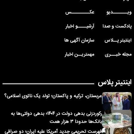
ویــــــــدیو
عکــــــــــس
پادکست و صدا
آرشیـــــو اخبار
اینتیتر پــلاس
سازمان آگهی ها
مجله خبـــری
مهمتریــن اخبار
اینتیتر پلاس
عربستان، ترکیه و پاکستان؛ تولد یک ناتوی اسلامی؟
رکوردزنی بدهی دولت در ۱۴۰۴؛ بدهی دولتی‌ها به
بانک‌ها حدودا ۳ هزار همت
فهرست تحریمی جدید آمریکا علیه ایران؛ دو صرافی