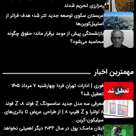
رمزارزی تحریم شدند
عربستان سکوی توسعه جدید تتر شد؛ هدف فراتر از
استیبل‌کوین‌ها
بازنشستگی پیش از موعد برقرار ماند؛ حقوق چگونه
محاسبه می‌شود؟
مهمترین اخبار
فوری | ادارات تهران فردا چهارشنبه ۷ مرداد ۱۴۰۵
تعطیل شد؟
معرفی سه مدل جدید سامسونگ Z فولد ۸، Z فولد
۸ اولترا و Z فلیپ ۸ | از طراحی عریض تا باتری‌های
سیلیکون-کربن
ایلان ماسک: پول در سال ۲۰۳۶ دیگر اهمیتی نخواهد