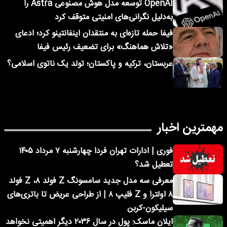
OpenAI توسعه مدل هوش مصنوعی Astra را
به‌دلیل نگرانی‌های امنیتی متوقف کرد
فیفا حمله تازه‌ای به منتقدان اینفانتینو کرد؛ ادعای
«تلاش هماهنگ» برای تضعیف رئیس فیفا
عربستان، ترکیه و پاکستان؛ تولد یک ناتوی اسلامی؟
مهمترین اخبار
فوری | ادارات تهران فردا چهارشنبه ۷ مرداد ۱۴۰۵
تعطیل شد؟
معرفی سه مدل جدید سامسونگ Z فولد ۸، Z فولد
۸ اولترا و Z فلیپ ۸ | از طراحی عریض تا باتری‌های
سیلیکون-کربن
ایلان ماسک: پول در سال ۲۰۳۶ دیگر اهمیتی نخواهد