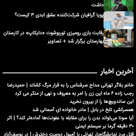
داشت
پویا گرافیان شرکت‌کننده عشق ابدی ۳ کیست؟
رقابت بازی رومیزی توربوشوت «دایکاپ» در کارستان
بهارستان برگزار شد + تصاویر
آخرین اخبار
خانم بلاگر تهرانی مداح سرشناس را به قرار مرگ کشاند | حمیدرضا
رجب زاده ۶ ماه این زن را امر به معروف و نهی از منکر می کرد
این ساندویچ‌ها را از بیرون نخرید
همسرکشی تلخ در بابل | مادر خانواده ای آسمانی شد
آیا سونا می‌تواند بدن را برای مقابله با عفونت‌ها آماده‌تر کند؟ | اثر
۳۰ دقیقه گرما بر سیستم ایمنی
قتل مرد نمایشگاه‌دار تهرانی با آمپول دوست دخترش | در یوسف‌آباد