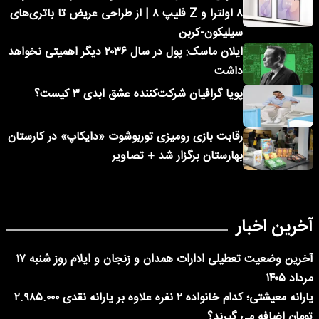
۸ اولترا و Z فلیپ ۸ | از طراحی عریض تا باتری‌های
سیلیکون-کربن
ایلان ماسک: پول در سال ۲۰۳۶ دیگر اهمیتی نخواهد
داشت
پویا گرافیان شرکت‌کننده عشق ابدی ۳ کیست؟
رقابت بازی رومیزی توربوشوت «دایکاپ» در کارستان
بهارستان برگزار شد + تصاویر
آخرین اخبار
آخرین وضعیت تعطیلی ادارات همدان و زنجان و ایلام روز شنبه ۱۷
مرداد ۱۴۰۵
یارانه معیشتی؛ کدام خانواده ۲ نفره علاوه بر یارانه نقدی ۲.۹۸۵.۰۰۰
تومان اضافه می گیرند؟