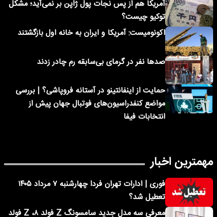
آمریکا هم از پس نجات پول ژاپن بر نمی‌آید؛ مشکل
توکیو چیست؟
اکونومیست: آمریکا و ایران به خانه اول بازگشتند
صدها نفر در گرمای بی‌سابقه رم چادر زدند
حمایت از اینفانتینو در آستانه فروپاشی؟ | بررسی
مواضع کنفدراسیون‌های فوتبال جهان پیش از
انتخابات فیفا
مهمترین اخبار
فوری | ادارات تهران فردا چهارشنبه ۷ مرداد ۱۴۰۵
تعطیل شد؟
معرفی سه مدل جدید سامسونگ Z فولد ۸، Z فولد