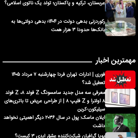
عربستان، ترکیه و پاکستان؛ تولد یک ناتوی اسلامی؟
رکوردزنی بدهی دولت در ۱۴۰۴؛ بدهی دولتی‌ها به
بانک‌ها حدودا ۳ هزار همت
مهمترین اخبار
فوری | ادارات تهران فردا چهارشنبه ۷ مرداد ۱۴۰۵
تعطیل شد؟
معرفی سه مدل جدید سامسونگ Z فولد ۸، Z فولد
۸ اولترا و Z فلیپ ۸ | از طراحی عریض تا باتری‌های
سیلیکون-کربن
ایلان ماسک: پول در سال ۲۰۳۶ دیگر اهمیتی نخواهد
داشت
پویا گرافیان شرکت‌کننده عشق ابدی ۳ کیست؟