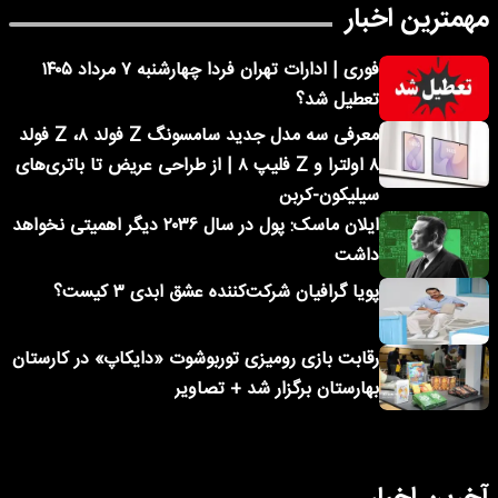
مهمترین اخبار
فوری | ادارات تهران فردا چهارشنبه ۷ مرداد ۱۴۰۵
تعطیل شد؟
معرفی سه مدل جدید سامسونگ Z فولد ۸، Z فولد
۸ اولترا و Z فلیپ ۸ | از طراحی عریض تا باتری‌های
سیلیکون-کربن
ایلان ماسک: پول در سال ۲۰۳۶ دیگر اهمیتی نخواهد
داشت
پویا گرافیان شرکت‌کننده عشق ابدی ۳ کیست؟
رقابت بازی رومیزی توربوشوت «دایکاپ» در کارستان
بهارستان برگزار شد + تصاویر