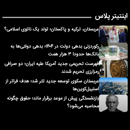
اینتیتر پلاس
عربستان، ترکیه و پاکستان؛ تولد یک ناتوی اسلامی؟
رکوردزنی بدهی دولت در ۱۴۰۴؛ بدهی دولتی‌ها به
بانک‌ها حدودا ۳ هزار همت
فهرست تحریمی جدید آمریکا علیه ایران؛ دو صرافی
رمزارزی تحریم شدند
عربستان سکوی توسعه جدید تتر شد؛ هدف فراتر از
استیبل‌کوین‌ها
بازنشستگی پیش از موعد برقرار ماند؛ حقوق چگونه
محاسبه می‌شود؟