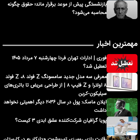
بازنشستگی پیش از موعد برقرار ماند؛ حقوق چگونه
محاسبه می‌شود؟
مهمترین اخبار
فوری | ادارات تهران فردا چهارشنبه ۷ مرداد ۱۴۰۵
تعطیل شد؟
معرفی سه مدل جدید سامسونگ Z فولد ۸، Z فولد
۸ اولترا و Z فلیپ ۸ | از طراحی عریض تا باتری‌های
سیلیکون-کربن
ایلان ماسک: پول در سال ۲۰۳۶ دیگر اهمیتی نخواهد
داشت
پویا گرافیان شرکت‌کننده عشق ابدی ۳ کیست؟
رقابت بازی رومیزی توربوشوت «دایکاپ» در کارستان