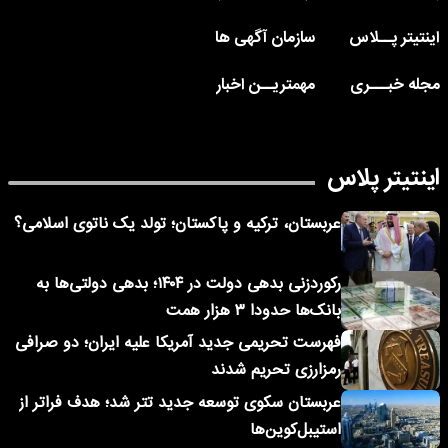
اینتیتر پــلاس
سازمان آگهی ها
مجله خبـــری
مهمتریــن اخبار
اینتیتر پلاس
عربستان، ترکیه و پاکستان؛ تولد یک ناتوی اسلامی؟
رکوردزنی بدهی دولت در ۱۴۰۴؛ بدهی دولتی‌ها به
بانک‌ها حدودا ۳ هزار همت
فهرست تحریمی جدید آمریکا علیه ایران؛ دو صرافی
رمزارزی تحریم شدند
عربستان سکوی توسعه جدید تتر شد؛ هدف فراتر از
استیبل‌کوین‌ها