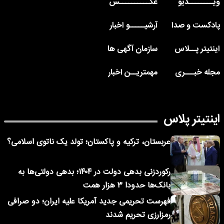
ویــــــــدیو
عکــــــــــس
پادکست و صدا
آرشیـــــو اخبار
اینتیتر پــلاس
سازمان آگهی ها
مجله خبـــری
مهمتریــن اخبار
اینتیتر پلاس
عربستان، ترکیه و پاکستان؛ تولد یک ناتوی اسلامی؟
رکوردزنی بدهی دولت در ۱۴۰۴؛ بدهی دولتی‌ها به
بانک‌ها حدودا ۳ هزار همت
فهرست تحریمی جدید آمریکا علیه ایران؛ دو صرافی
رمزارزی تحریم شدند