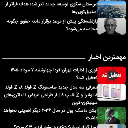
عربستان سکوی توسعه جدید تتر شد؛ هدف فراتر از
استیبل‌کوین‌ها
بازنشستگی پیش از موعد برقرار ماند؛ حقوق چگونه
محاسبه می‌شود؟
مهمترین اخبار
فوری | ادارات تهران فردا چهارشنبه ۷ مرداد ۱۴۰۵
تعطیل شد؟
معرفی سه مدل جدید سامسونگ Z فولد ۸، Z فولد
۸ اولترا و Z فلیپ ۸ | از طراحی عریض تا باتری‌های
سیلیکون-کربن
ایلان ماسک: پول در سال ۲۰۳۶ دیگر اهمیتی نخواهد
داشت
پویا گرافیان شرکت‌کننده عشق ابدی ۳ کیست؟