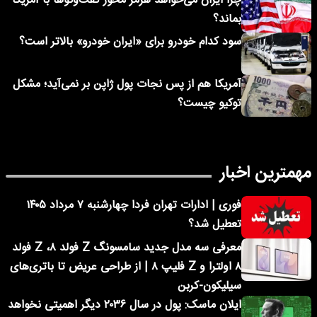
چرا ایران می‌خواهد هرمز محور گفت‌وگوها با آمریکا
بماند؟
سود کدام خودرو برای «ایران خودرو» بالاتر است؟
آمریکا هم از پس نجات پول ژاپن بر نمی‌آید؛ مشکل
توکیو چیست؟
مهمترین اخبار
فوری | ادارات تهران فردا چهارشنبه ۷ مرداد ۱۴۰۵
تعطیل شد؟
معرفی سه مدل جدید سامسونگ Z فولد ۸، Z فولد
۸ اولترا و Z فلیپ ۸ | از طراحی عریض تا باتری‌های
سیلیکون-کربن
ایلان ماسک: پول در سال ۲۰۳۶ دیگر اهمیتی نخواهد