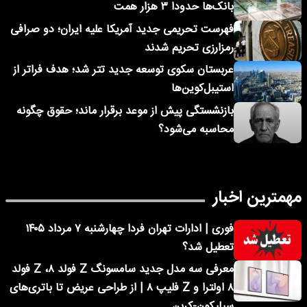
بانک‌ها حدودا ۳ هزار همت
فهرست تحریمی جدید آمریکا علیه ایران؛ دو صرافی
رمزارزی تحریم شدند
عربستان سکوی توسعه جدید تتر شد؛ هدف فراتر از
استیبل‌کوین‌ها
بازنشستگی پیش از موعد برقرار ماند؛ حقوق چگونه
محاسبه می‌شود؟
مهمترین اخبار
فوری | ادارات تهران فردا چهارشنبه ۷ مرداد ۱۴۰۵
تعطیل شد؟
معرفی سه مدل جدید سامسونگ Z فولد ۸، Z فولد
۸ اولترا و Z فلیپ ۸ | از طراحی عریض تا باتری‌های
سیلیکون-کربن