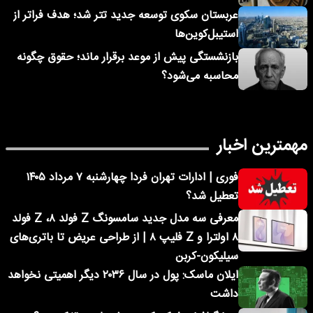
عربستان سکوی توسعه جدید تتر شد؛ هدف فراتر از
استیبل‌کوین‌ها
بازنشستگی پیش از موعد برقرار ماند؛ حقوق چگونه
محاسبه می‌شود؟
مهمترین اخبار
فوری | ادارات تهران فردا چهارشنبه ۷ مرداد ۱۴۰۵
تعطیل شد؟
معرفی سه مدل جدید سامسونگ Z فولد ۸، Z فولد
۸ اولترا و Z فلیپ ۸ | از طراحی عریض تا باتری‌های
سیلیکون-کربن
ایلان ماسک: پول در سال ۲۰۳۶ دیگر اهمیتی نخواهد
داشت