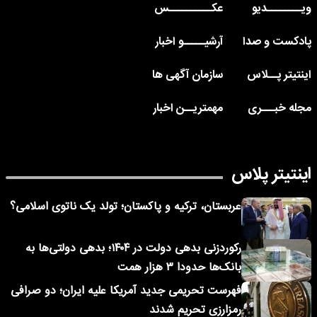
ویــــــــدیو
عکــــــــــس
پادکست و صدا
آرشیـــــو اخبار
اینتیتر پــلاس
سازمان آگهی ها
مجله خبـــری
مهمتریــن اخبار
اینتیتر پلاس
عربستان، ترکیه و پاکستان؛ تولد یک ناتوی اسلامی؟
رکوردزنی بدهی دولت در ۱۴۰۴؛ بدهی دولتی‌ها به
بانک‌ها حدودا ۳ هزار همت
فهرست تحریمی جدید آمریکا علیه ایران؛ دو صرافی
رمزارزی تحریم شدند